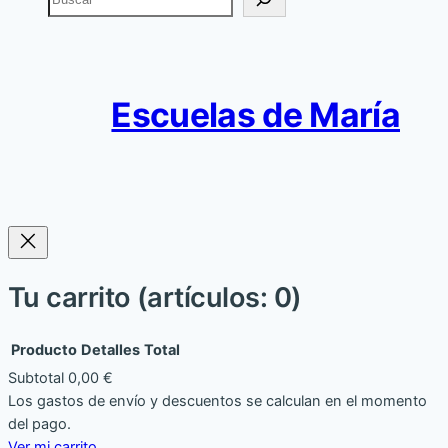
u
s
c
a
Escuelas de María
r
Tu carrito
(artículos: 0)
Producto
Detalles
Total
Subtotal
0,00 €
Productos
Los gastos de envío y descuentos se calculan en el momento
del pago.
del
Ver mi carrito