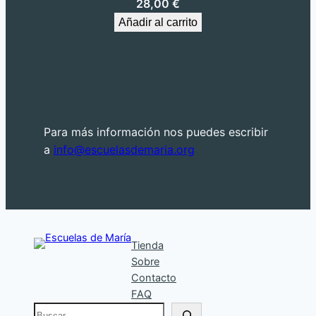
28,00
€
Añadir al carrito
Para más información nos puedes escribir
a
info@escuelasdemaria.org
Tienda
Sobre
Contacto
FAQ
B